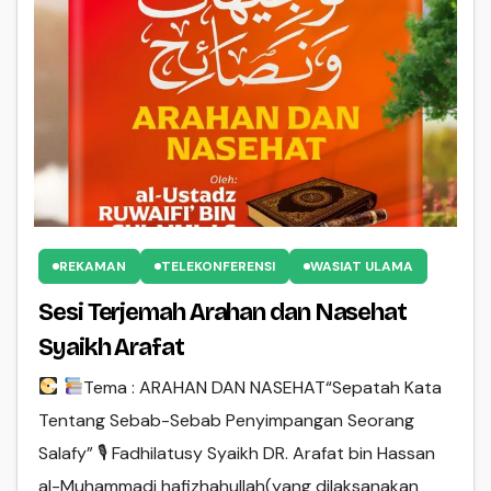
REKAMAN
TELEKONFERENSI
WASIAT ULAMA
Sesi Terjemah Arahan dan Nasehat
Syaikh Arafat
Tema : ARAHAN DAN NASEHAT“Sepatah Kata
Tentang Sebab-Sebab Penyimpangan Seorang
Salafy” 🎙 Fadhilatusy Syaikh DR. Arafat bin Hassan
al-Muhammadi hafizhahullah(yang dilaksanakan