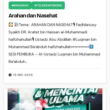
REKAMAN
TELEKONFERENSI
Arahan dan Nasehat
Tema : ARAHAN DAN NASEHAT🎙 Fadhilatusy
Syaikh DR. Arafat bin Hassan al-Muhammadi
hafizhahullah🎙 Ustadz Abu Abdillah #Luqman bin
Muhammad Ba’abduh hafizhahullah••••••••••••
SESI PEMBUKA – Al-Ustadz Luqman bin Muhammad
Ba’abduh…
15 MEI 2025