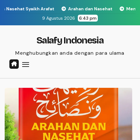
Skip
 Arafat
Arahan dan Nasehat
Mengikuti dan Mencint
to
9 Agustus 2026
6:43 pm
content
Salafy Indonesia
Menghubungkan anda dengan para ulama