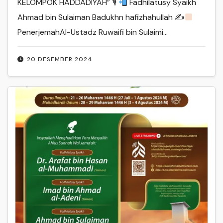
KELOMPOK HADDADIYAH” 🎙
Fadhilatusy Syaikh
Ahmad bin Sulaiman Badukhn hafizhahullah ✍
PenerjemahAl-Ustadz Ruwaifi bin Sulaimi…
20 DESEMBER 2024