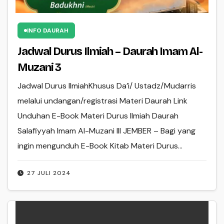
INFO DAURAH
Jadwal Durus Ilmiah – Daurah Imam Al-
Muzani 3
Jadwal Durus IlmiahKhusus Da’i/ Ustadz/Mudarris
melalui undangan/registrasi Materi Daurah Link
Unduhan E-Book Materi Durus Ilmiah Daurah
Salafiyyah Imam Al-Muzani III JEMBER – Bagi yang
ingin mengunduh E-Book Kitab Materi Durus…
27 JULI 2024