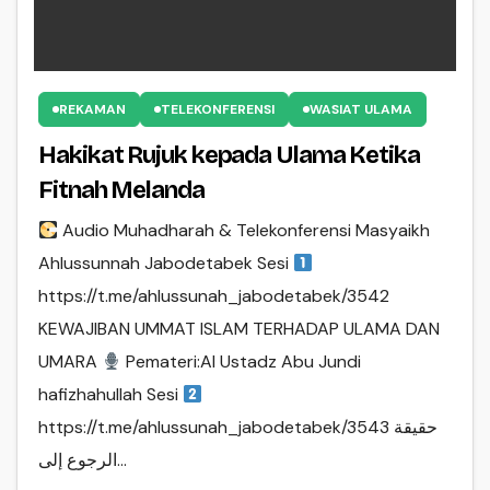
REKAMAN
TELEKONFERENSI
WASIAT ULAMA
Hakikat Rujuk kepada Ulama Ketika
Fitnah Melanda
Audio Muhadharah & Telekonferensi Masyaikh
Ahlussunnah Jabodetabek Sesi
https://t.me/ahlussunah_jabodetabek/3542
KEWAJIBAN UMMAT ISLAM TERHADAP ULAMA DAN
UMARA
Pemateri:Al Ustadz Abu Jundi
hafizhahullah Sesi
https://t.me/ahlussunah_jabodetabek/3543 حقيقة
الرجوع إلى…