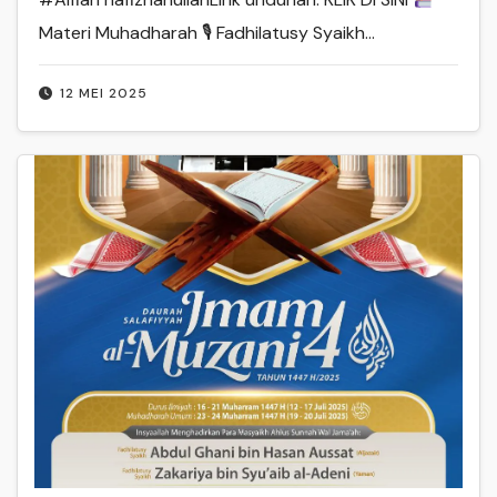
Materi Muhadharah 🎙 Fadhilatusy Syaikh…
12 MEI 2025