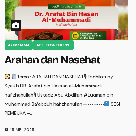
REKAMAN
TELEKONFERENSI
Arahan dan Nasehat
Tema : ARAHAN DAN NASEHAT🎙 Fadhilatusy
Syaikh DR. Arafat bin Hassan al-Muhammadi
hafizhahullah🎙 Ustadz Abu Abdillah #Luqman bin
Muhammad Ba’abduh hafizhahullah••••••••••••
SESI
PEMBUKA –…
Ha
P
15 MEI 2025
ha