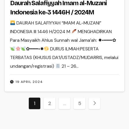
Daurah Salafiyyah Imam al-Muzani
Indonesia ke-3 1446H / 2024M
DAURAH SALAFIYYAH “IMAM AL-MUZANI”
INDONESIA III 1446 H/2024 M
MENGHADIRKAN
Para Masyaikh Ahlus Sunnah wal Jama’ah: ✹•━━━✿
✿━━━•✹
DURUS ILMIAH:PESERTA
TERBATAS (KHUSUS DA’I/USTADZ/MUDARRIS, melalui
undangan/registrasi)
21 – 26…
19 APRIL 2024
Paginasi
1
2
…
5
pos