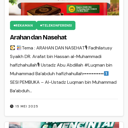
REKAMAN
TELEKONFERENSI
Arahan dan Nasehat
Tema : ARAHAN DAN NASEHAT🎙 Fadhilatusy
Syaikh DR. Arafat bin Hassan al-Muhammadi
hafizhahullah🎙 Ustadz Abu Abdillah #Luqman bin
Muhammad Ba’abduh hafizhahullah••••••••••••
SESI PEMBUKA – Al-Ustadz Luqman bin Muhammad
Ba’abduh…
15 MEI 2025