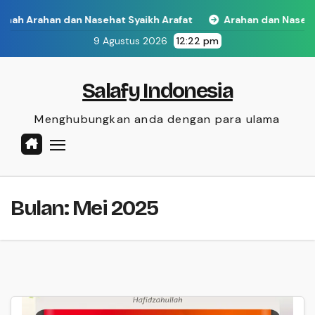
Skip
han dan Nasehat Syaikh Arafat
Arahan dan Nasehat
to
9 Agustus 2026
12:22 pm
content
Salafy Indonesia
Menghubungkan anda dengan para ulama
Bulan:
Mei 2025