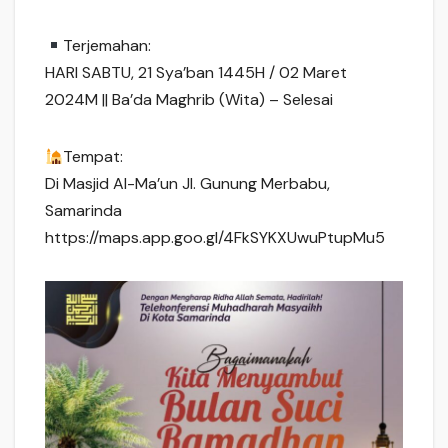
Terjemahan:
HARI SABTU, 21 Sya’ban 1445H / 02 Maret
2024M || Ba’da Maghrib (Wita) – Selesai
Tempat:
Di Masjid Al-Ma’un Jl. Gunung Merbabu,
Samarinda
https://maps.app.goo.gl/4FkSYKXUwuPtupMu5