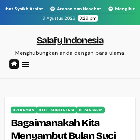
Skip
h Arafat
Arahan dan Nasehat
Mengikuti dan Mencint
to
9 Agustus 2026
3:29 pm
content
Salafy Indonesia
Menghubungkan anda dengan para ulama
REKAMAN
TELEKONFERENSI
TRANSKRIP
Bagaimanakah Kita
Menyambut Bulan Suci