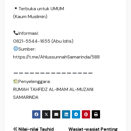
Terbuka untuk UMUM
(Kaum Muslimin)
Informasi:
0821-5544-1655 (Abu Idris)
Sumber:
https://t.me/AhlussunnahSamarinda/588
Penyelenggara:
RUMAH TAHFIDZ AL-IMAM AL-MUZANI
SAMARINDA
Navigasi
Nilai-nilai Tauhid
Wasiat-wasiat Penting