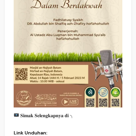
𝐒𝐢𝐦𝐚𝐤 𝐒𝐞𝐥𝐞𝐧𝐠𝐤𝐚𝐩𝐧𝐲𝐚 𝐝𝐢 ╮
Link Unduhan: