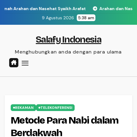
Skip
han dan Nasehat Syaikh Arafat
Arahan dan Nasehat
M
to
9 Agustus 2026
5:38 am
content
Salafy Indonesia
Menghubungkan anda dengan para ulama
REKAMAN
TELEKONFERENSI
Metode Para Nabi dalam
Berdakwah