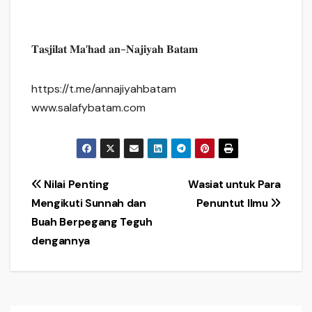
𝐓𝐚𝐬𝐣𝐢𝐥𝐚𝐭 𝐌𝐚’𝐡𝐚𝐝 𝐚𝐧-𝐍𝐚𝐣𝐢𝐲𝐚𝐡 𝐁𝐚𝐭𝐚𝐦
https://t.me/annajiyahbatam
www.salafybatam.com
Navigasi
Nilai Penting
Wasiat untuk Para
Mengikuti Sunnah dan
Penuntut Ilmu
pos
Buah Berpegang Teguh
dengannya