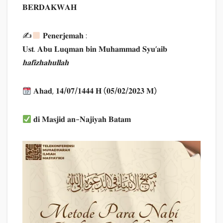
𝐁𝐄𝐑𝐃𝐀𝐊𝐖𝐀𝐇
✍
𝐏𝐞𝐧𝐞𝐫𝐣𝐞𝐦𝐚𝐡 :
𝐔𝐬𝐭. 𝐀𝐛𝐮 𝐋𝐮𝐪𝐦𝐚𝐧 𝐛𝐢𝐧 𝐌𝐮𝐡𝐚𝐦𝐦𝐚𝐝 𝐒𝐲𝐮’𝐚𝐢𝐛
𝐡𝐚𝐟𝐢𝐳𝐡𝐚𝐡𝐮𝐥𝐥𝐚𝐡
𝐀𝐡𝐚𝐝, 𝟏𝟒/𝟎𝟕/𝟏𝟒𝟒𝟒 𝐇 (𝟎𝟓/𝟎𝟐/𝟐𝟎𝟐𝟑 𝐌)
𝐝𝐢 𝐌𝐚𝐬𝐣𝐢𝐝 𝐚𝐧-𝐍𝐚𝐣𝐢𝐲𝐚𝐡 𝐁𝐚𝐭𝐚𝐦