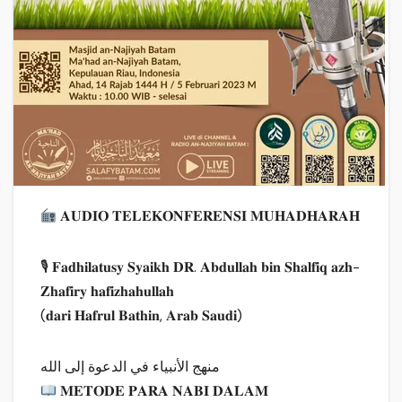
𝐀𝐔𝐃𝐈𝐎 𝐓𝐄𝐋𝐄𝐊𝐎𝐍𝐅𝐄𝐑𝐄𝐍𝐒𝐈 𝐌𝐔𝐇𝐀𝐃𝐇𝐀𝐑𝐀𝐇
🎙 𝐅𝐚𝐝𝐡𝐢𝐥𝐚𝐭𝐮𝐬𝐲 𝐒𝐲𝐚𝐢𝐤𝐡 𝐃𝐑. 𝐀𝐛𝐝𝐮𝐥𝐥𝐚𝐡 𝐛𝐢𝐧 𝐒𝐡𝐚𝐥𝐟𝐢𝐪 𝐚𝐳𝐡-
𝐙𝐡𝐚𝐟𝐢𝐫𝐲 𝐡𝐚𝐟𝐢𝐳𝐡𝐚𝐡𝐮𝐥𝐥𝐚𝐡
(𝐝𝐚𝐫𝐢 𝐇𝐚𝐟𝐫𝐮𝐥 𝐁𝐚𝐭𝐡𝐢𝐧, 𝐀𝐫𝐚𝐛 𝐒𝐚𝐮𝐝𝐢)
منهج الأنبياء في الدعوة إلى الله
𝐌𝐄𝐓𝐎𝐃𝐄 𝐏𝐀𝐑𝐀 𝐍𝐀𝐁𝐈 𝐃𝐀𝐋𝐀𝐌