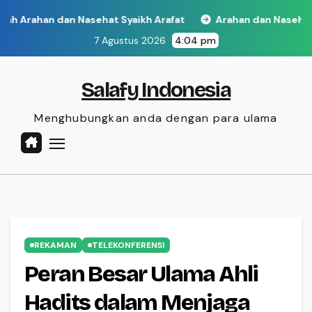
Skip
 dan Nasehat Syaikh Arafat
Arahan dan Nasehat
Meng
to
7 Agustus 2026
4:04 pm
content
Salafy Indonesia
Menghubungkan anda dengan para ulama
REKAMAN
TELEKONFERENSI
Peran Besar Ulama Ahli
Hadits dalam Menjaga