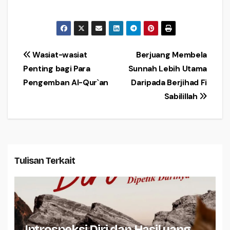
Navigasi
Wasiat-wasiat
Berjuang Membela
Penting bagi Para
Sunnah Lebih Utama
pos
Pengemban Al-Qur`an
Daripada Berjihad Fi
Sabilillah
Tulisan Terkait
Introspeksi Diri dan Hasil yang